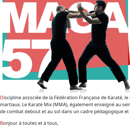
Discipline associée de la Fédération Française de Karaté, le Krav Maga fait partie de la grande famille des arts
martiaux. Le Karaté Mix (MMA), également enseigné au sei
de combat debout et au sol dans un cadre pédagogique et 
Bonjour à toutes et à tous,