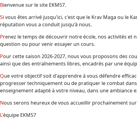
Bienvenue sur le site EKM57.
Si vous êtes arrivé jusqu'ici, c'est que le Krav Maga ou le Karaté Mix (MMA) a éveillé votre curiosité, ou que notre
réputation vous a conduit jusqu'à nous.
Prenez le temps de découvrir notre école, nos activités et nos valeurs. N'hésitez pas à nous contacter pour toute
question ou pour venir essayer un cours.
Pour cette saison 2026-2027, nous vous proposons des cours de Krav Maga, de Karaté Mix (MMA), des cours avancés
ainsi que des entraînements libres, encadrés par une équi
Que votre objectif soit d'apprendre à vous défendre efficacement, de développer votre condition physique, de
progresser techniquement ou de pratiquer le combat dans
enseignement adapté à votre niveau, dans une ambiance exi
Nous serons heureux de vous accueillir prochainement sur 
L'équipe EKM57