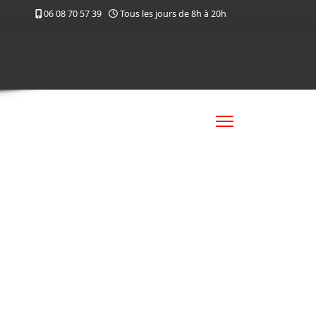
06 08 70 57 39
Tous les jours de 8h à 20h
mme courts
Médias
Inscription